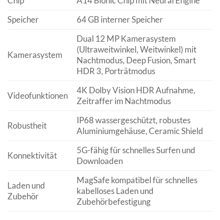
Chip
A14 Bionic Chip mit Neural Engine
Speicher
64 GB interner Speicher
Dual 12 MP Kamerasystem
(Ultraweitwinkel, Weitwinkel) mit
Kamerasystem
Nachtmodus, Deep Fusion, Smart
HDR 3, Porträtmodus
4K Dolby Vision HDR Aufnahme,
Videofunktionen
Zeitraffer im Nachtmodus
IP68 wassergeschützt, robustes
Robustheit
Aluminiumgehäuse, Ceramic Shield
5G-fähig für schnelles Surfen und
Konnektivität
Downloaden
MagSafe kompatibel für schnelles
Laden und
kabelloses Laden und
Zubehör
Zubehörbefestigung