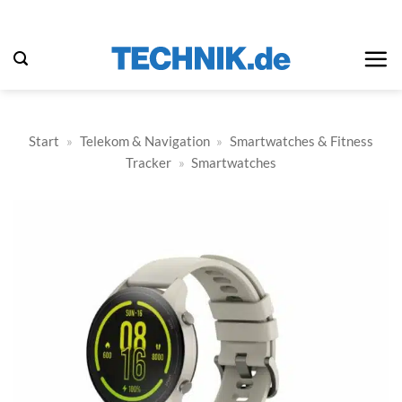
Zum
Inhalt
springen
Start
»
Telekom & Navigation
»
Smartwatches & Fitness
Tracker
»
Smartwatches