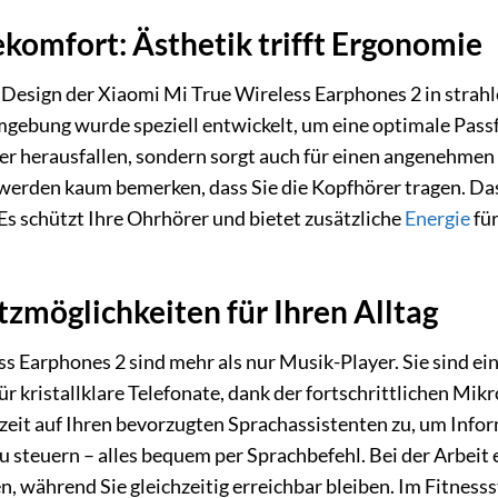
komfort: Ästhetik trifft Ergonomie
 Design der Xiaomi Mi True Wireless Earphones 2 in strahl
gebung wurde speziell entwickelt, um eine optimale Passf
rer herausfallen, sondern sorgt auch für einen angenehme
 werden kaum bemerken, dass Sie die Kopfhörer tragen. Das
 Es schützt Ihre Ohrhörer und bietet zusätzliche
Energie
für
atzmöglichkeiten für Ihren Alltag
s Earphones 2 sind mehr als nur Musik-Player. Sie sind ei
für kristallklare Telefonate, dank der fortschrittlichen M
erzeit auf Ihren bevorzugten Sprachassistenten zu, um Inf
steuern – alles bequem per Sprachbefehl. Bei der Arbeit e
 während Sie gleichzeitig erreichbar bleiben. Im Fitnessst