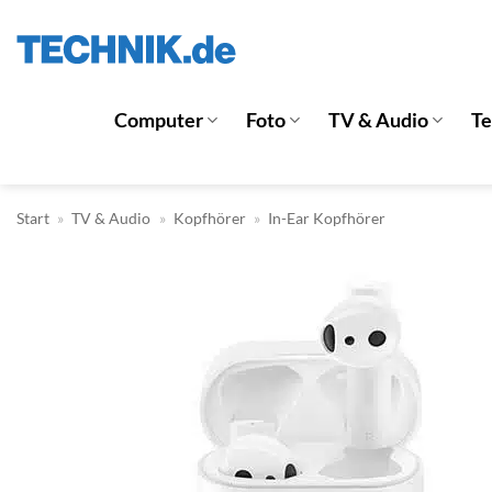
Zum
Inhalt
springen
Computer
Foto
TV & Audio
T
Start
»
TV & Audio
»
Kopfhörer
»
In-Ear Kopfhörer