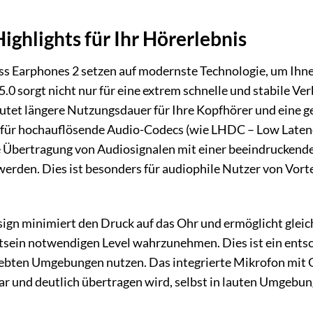
ighlights für Ihr Hörerlebnis
ss Earphones 2 setzen auf modernste Technologie, um Ihn
.0 sorgt nicht nur für eine extrem schnelle und stabile Ve
eutet längere Nutzungsdauer für Ihre Kopfhörer und eine 
 für hochauflösende Audio-Codecs (wie LHDC – Low Laten
e Übertragung von Audiosignalen mit einer beeindruckende
erden. Dies ist besonders für audiophile Nutzer von Vorte
ign minimiert den Druck auf das Ohr und ermöglicht gleic
sein notwendigen Level wahrzunehmen. Dies ist ein entsch
lebten Umgebungen nutzen. Das integrierte Mikrofon mit 
ar und deutlich übertragen wird, selbst in lauten Umgebu