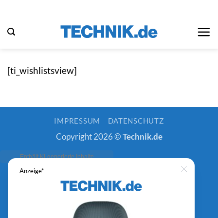
Zum
Inhalt
springen
[ti_wishlistsview]
IMPRESSUM
DATENSCHUTZ
Copyright 2026 ©
Technik.de
Anzeige*
Close