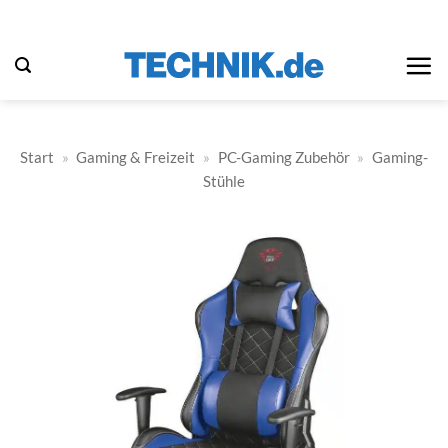
Zum
Inhalt
springen
Start
»
Gaming & Freizeit
»
PC-Gaming Zubehör
»
Gaming-
Stühle