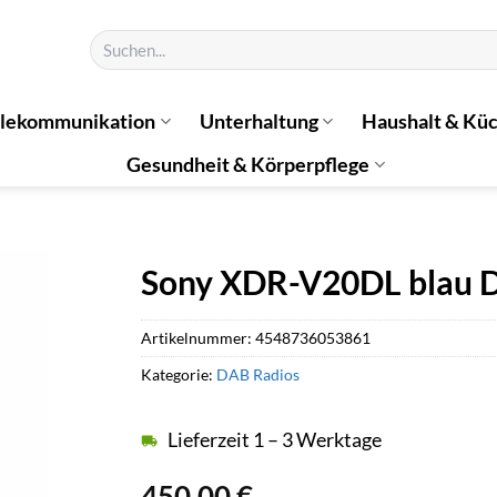
Suchen
nach:
elekommunikation
Unterhaltung
Haushalt & Kü
Gesundheit & Körperpflege
Sony XDR-V20DL blau 
Artikelnummer:
4548736053861
Kategorie:
DAB Radios
Lieferzeit 1 – 3 Werktage
450,00
€