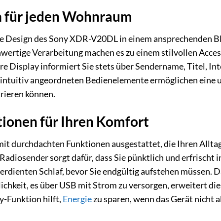
n für jeden Wohnraum
Design des Sony XDR-V20DL in einem ansprechenden Blau 
wertige Verarbeitung machen es zu einem stilvollen Access
re Display informiert Sie stets über Sendername, Titel, In
e intuitiv angeordneten Bedienelemente ermöglichen eine u
rieren können.
tionen für Ihren Komfort
 durchdachten Funktionen ausgestattet, die Ihren Alltag 
diosender sorgt dafür, dass Sie pünktlich und erfrischt i
rdienten Schlaf, bevor Sie endgültig aufstehen müssen. Da
ichkeit, es über USB mit Strom zu versorgen, erweitert die
-Funktion hilft,
Energie
zu sparen, wenn das Gerät nicht a