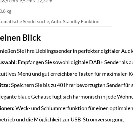
 18,5 cm x 9,5 cm x 12,3 cm
 0,8 kg
omatische Sendersuche, Auto-Standby Funktion
 einen Blick
ießen Sie Ihre Lieblingssender in perfekter digitaler Aud
uswahl:
Empfangen Sie sowohl digitale DAB+ Sender als 
tuitives Menü und gut erreichbare Tasten für maximalen K
ätze:
Speichern Sie bis zu 40 Ihrer bevorzugten Sender für s
legante blaue Gehäuse fügt sich harmonisch in jede Wohn
ionen:
Weck- und Schlummerfunktion für einen optimalen S
etrieb und die Möglichkeit zur USB-Stromversorgung.