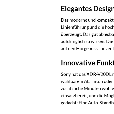
Elegantes Desig
Das moderne und kompakte 
Linienführung und die hoch
überzeugt. Das gut ablesba
aufdringlich zu wirken. Di
auf den Hörgenuss konzent
Innovative Funk
Sony hat das XDR-V20DL mit
wählbarem Alarmton oder Ra
zusätzliche Minuten wohlve
einsatzbereit, und die Mögl
gedacht: Eine Auto-Standby