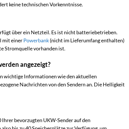
dert keine technischen Vorkenntnisse.
gt über ein Netzteil. Es ist nicht batteriebetrieben.
l mit einer
Powerbank
(nicht im Lieferumfang enthalten)
te Stromquelle vorhanden ist.
werden angezeigt?
n wichtige Informationen wie den aktuellen
bezogene Nachrichten von den Sendern an. Die Helligkeit
 20 Ihrer bevorzugten UKW-Sender auf den
lso bis zu 40 Speicherplätze zur Verfügung, um