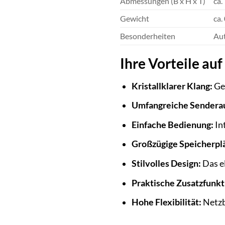
Abmessungen (B x H x T)
ca.
Gewicht
ca.
Besonderheiten
Aut
Ihre Vorteile auf
Kristallklarer Klang:
Gen
Umfangreiche Sendera
Einfache Bedienung:
In
Großzügige Speicherpl
Stilvolles Design:
Das e
Praktische Zusatzfunkt
Hohe Flexibilität:
Netzb