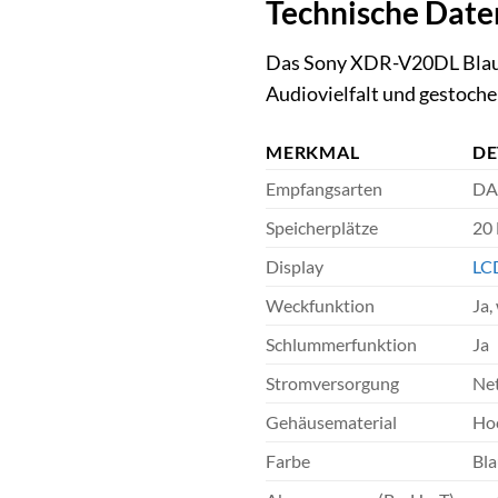
Technische Date
Das Sony XDR-V20DL Blau ko
Audiovielfalt und gestochen
MERKMAL
DE
Empfangsarten
DA
Speicherplätze
20
Display
LC
Weckfunktion
Ja,
Schlummerfunktion
Ja
Stromversorgung
Net
Gehäusematerial
Hoc
Farbe
Bl