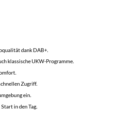
ioqualität dank DAB+.
auch klassische UKW-Programme.
omfort.
chnellen Zugriff.
umgebung ein.
tart in den Tag.