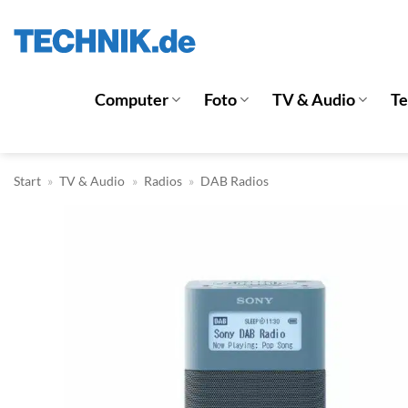
Zum
Inhalt
springen
Computer
Foto
TV & Audio
T
Start
»
TV & Audio
»
Radios
»
DAB Radios