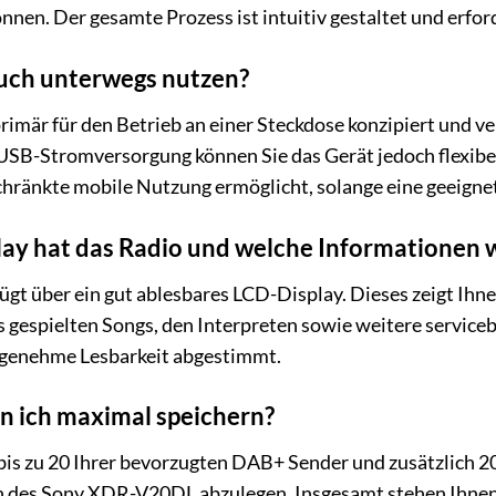
nnen. Der gesamte Prozess ist intuitiv gestaltet und erfor
auch unterwegs nutzen?
är für den Betrieb an einer Steckdose konzipiert und verfü
USB-Stromversorgung können Sie das Gerät jedoch flexibe
chränkte mobile Nutzung ermöglicht, solange eine geeigne
lay hat das Radio und welche Informationen 
t über ein gut ablesbares LCD-Display. Dieses zeigt Ihne
 gespielten Songs, den Interpreten sowie weitere service
angenehme Lesbarkeit abgestimmt.
n ich maximal speichern?
 bis zu 20 Ihrer bevorzugten DAB+ Sender und zusätzlich
 des Sony XDR-V20DL abzulegen. Insgesamt stehen Ihnen a