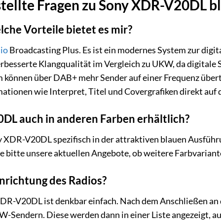
stellte Fragen zu Sony XDR-V20DL b
che Vorteile bietet es mir?
io
Broadcasting Plus. Es ist ein modernes System zur digi
verbesserte Klangqualität im Vergleich zu UKW, da digitale
m können über DAB+ mehr Sender auf einer Frequenz über
ationen wie Interpret, Titel und Covergrafiken direkt auf
DL auch in anderen Farben erhältlich?
y XDR-V20DL spezifisch in der attraktiven blauen Ausführu
e bitte unsere aktuellen Angebote, ob weitere Farbvariant
inrichtung des Radios?
XDR-V20DL ist denkbar einfach. Nach dem Anschließen an 
Sendern. Diese werden dann in einer Liste angezeigt, au