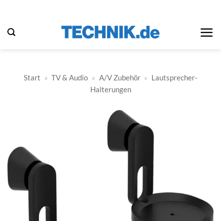
Zum
Inhalt
springen
Start
»
TV & Audio
»
A/V Zubehör
»
Lautsprecher-
Halterungen