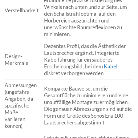
erlaubt eine präzise Justierung des
Winkels nach unten und zur Seite, um
Verstellbarkeit
den Schallstrahl optimal auf den
Hörbereich auszurichten und
unerwünschte Raumreflexionen zu
minimieren.
Dezentes Profil, das die Ästhetik der
Lautsprecher ergänzt. Integrierte
Design-
Kabelführung für ein sauberes
Merkmale
Erscheinungsbild, bei dem
Kabel
diskret verborgen werden.
Abmessungen
Kompakte Bauweise, um die
(ungefähre
Gesamtfläche zu minimieren und eine
Angaben, da
unauffällige Montage zu ermöglichen.
spezifische
Die genauen Abmessungen sind auf die
Maße
Form und Größe des Sonos Era 100
variieren
Lautsprechers abgestimmt.
können)
Entwickelt, um das Gewicht des Sonos