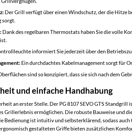
 Grillvergnügen.
z:
Der Grill verfügt über einen Windschutz, der die Hitze b
g sorgt.
:
Dank des regelbaren Thermostats haben Sie die volle Kont
ist.
ntrollleuchte informiert Sie jederzeit über den Betriebszus
agement:
Ein durchdachtes Kabelmanagement sorgt für 
berflächen sind so konzipiert, dass sie sich nach dem Geb
heit und einfache Handhabung
herheit an erster Stelle. Der PG 8107 SEVO GTS Standgrill 
s Grillerlebnis ermöglichen. Die robuste Bauweise und di
e Bedienung ist intuitiv und selbsterklärend, sodass auch
rgonomisch gestalteten Griffe bieten zusätzlichen Komfor