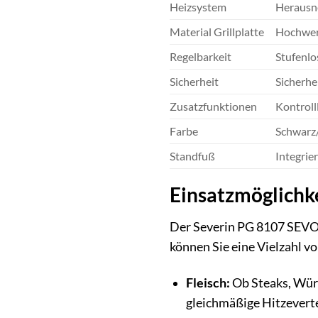
Heizsystem
Herausne
Material Grillplatte
Hochwert
Regelbarkeit
Stufenlo
Sicherheit
Sicherhe
Zusatzfunktionen
Kontroll
Farbe
Schwarz/
Standfuß
Integrier
Einsatzmöglichke
Der Severin PG 8107 SEVO G
können Sie eine Vielzahl v
Fleisch:
Ob Steaks, Würst
gleichmäßige Hitzeverte