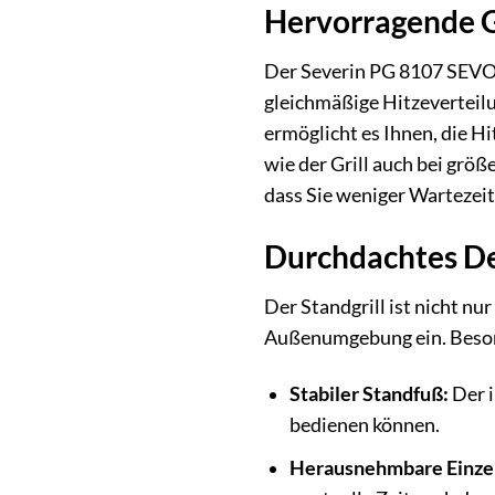
Hervorragende Gr
Der Severin PG 8107 SEVO G
gleichmäßige Hitzeverteilu
ermöglicht es Ihnen, die Hi
wie der Grill auch bei größ
dass Sie weniger Wartezeit
Durchdachtes De
Der Standgrill ist nicht n
Außenumgebung ein. Besond
Stabiler Standfuß:
Der i
bedienen können.
Herausnehmbare Einzel