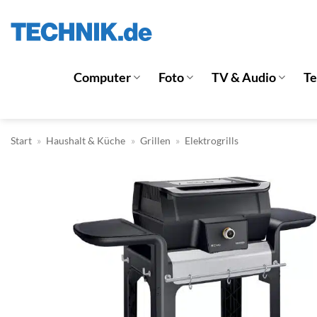
Zum
Inhalt
springen
Computer
Foto
TV & Audio
T
Start
»
Haushalt & Küche
»
Grillen
»
Elektrogrills