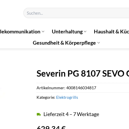
Suchen
nach:
elekommunikation
Unterhaltung
Haushalt & Kü
Gesundheit & Körperpflege
Severin PG 8107 SEVO G
Artikelnummer:
4008146034817
Kategorie:
Elektrogrills
Lieferzeit 4 – 7 Werktage
629,34
€