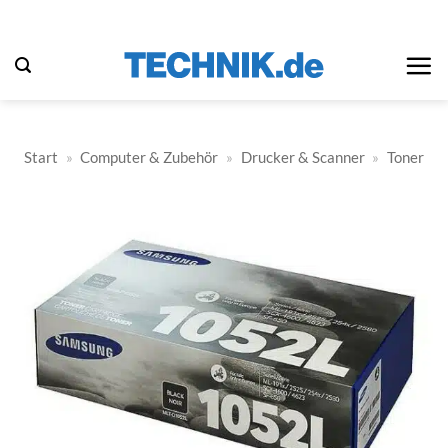
Zum
Inhalt
springen
Start
»
Computer & Zubehör
»
Drucker & Scanner
»
Toner