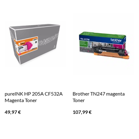
pureINK HP 205A CF532A
Brother TN247 magenta
Magenta Toner
Toner
49,97
€
107,99
€