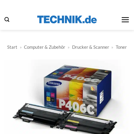
Zum
Inhalt
springen
Start
»
Computer & Zubehör
»
Drucker & Scanner
»
Toner