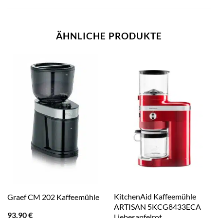
ÄHNLICHE PRODUKTE
KitchenAid Kaffeemühle
Graef CM 202 Kaffeemühle
ARTISAN 5KCG8433ECA
93,90
€
Liebesapfelrot