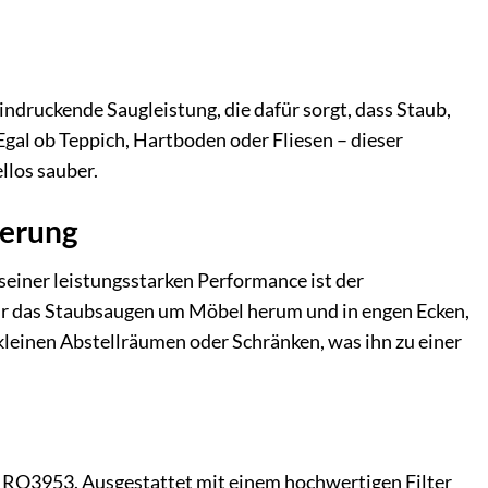
uckende Saugleistung, die dafür sorgt, dass Staub,
al ob Teppich, Hartboden oder Fliesen – dieser
llos sauber.
gerung
einer leistungsstarken Performance ist der
 nur das Staubsaugen um Möbel herum und in engen Ecken,
 kleinen Abstellräumen oder Schränken, was ihn zu einer
a RO3953. Ausgestattet mit einem hochwertigen Filter