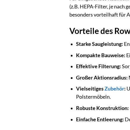
(z.B. HEPA-Filter, je nach 
besonders vorteilhaft für A
Vorteile des R
Starke Saugleistung:
En
Kompakte Bauweise:
Ei
Effektive Filterung:
Sorg
Großer Aktionsradius:
Vielseitiges
Zubehör
:
U
Polstermöbeln.
Robuste Konstruktion:
Einfache Entleerung:
De