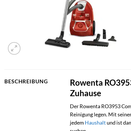
Rowenta RO3953 
BESCHREIBUNG
Zuhause
Der Rowenta RO3953 Com
Reinigung legen. Mit seine
jedem
Haushalt
und ist dam
suchen.