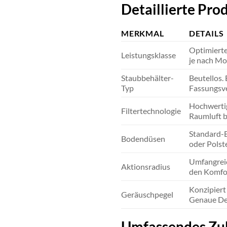
Detaillierte Pr
MERKMAL
DETAILS
Optimierte
Leistungsklasse
je nach Mod
Staubbehälter-
Beutellos.
Typ
Fassungsve
Hochwertig
Filtertechnologie
Raumluft be
Standard-B
Bodendüsen
oder Polste
Umfangreic
Aktionsradius
den Komfor
Konzipiert
Geräuschpegel
Genaue Dez
Umfassendes Zub