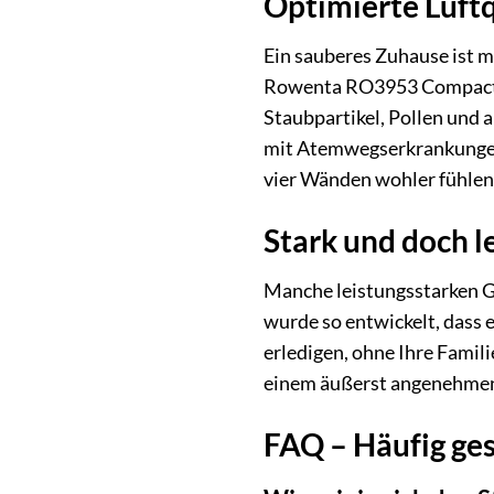
Optimierte Luftq
Ein sauberes Zuhause ist me
Rowenta RO3953 Compact Po
Staubpartikel, Pollen und 
mit Atemwegserkrankungen o
vier Wänden wohler fühlen
Stark und doch le
Manche leistungsstarken G
wurde so entwickelt, dass
erledigen, ohne Ihre Fami
einem äußerst angenehmen H
FAQ – Häufig ge