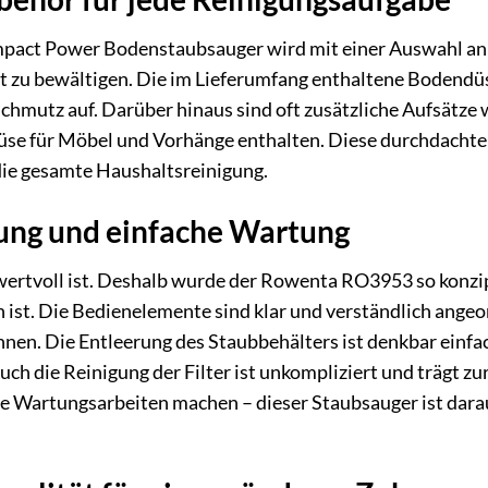
t Power Bodenstaubsauger wird mit einer Auswahl an pra
t zu bewältigen. Die im Lieferumfang enthaltene Bodendüs
chmutz auf. Darüber hinaus sind oft zusätzliche Aufsätze
düse für Möbel und Vorhänge enthalten. Diese durchdacht
die gesamte Haushaltsreinigung.
nung und einfache Wartung
 wertvoll ist. Deshalb wurde der Rowenta RO3953 so konzipi
 ist. Die Bedienelemente sind klar und verständlich ange
nen. Die Entleerung des Staubbehälters ist denkbar einfa
ch die Reinigung der Filter ist unkompliziert und trägt zur
 Wartungsarbeiten machen – dieser Staubsauger ist darauf