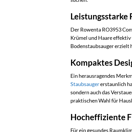
Leistungsstarke 
Der Rowenta RO3953 Compac
Krümel und Haare effektiv
Bodenstaubsauger erzielt h
Kompaktes Desig
Ein herausragendes Merkma
Staubsauger
erstaunlich ha
sondern auch das Verstauen
praktischen Wahl für Haus
Hocheffiziente Fi
Für ein gesundes Raumklima