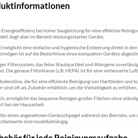
oduktinformationen
 Energieeffizienz bei hoher Saugleistung für eine effektive Reinig
ell, liegt aber im Bereich leistungsstarker Geräte.
 Ermöglicht eine einfache und hygienische Entleerung direkt in den
rmögen ist auf die Bedürfnisse eines kompakten Gerätes abgest
es Filtersystem, das feine Staubpartikel und Allergene zuverlässi
i. Die genaue Filterklasse (z.B. HEPA) ist für eine verbesserte Luf
odendüse, die für eine effiziente Reinigung von Hartböden und kur
r sind oft als Zubehör erhältlich, um die Vielseitigkeit zu erhöhen.
h, ermöglicht das bequeme Reinigen großer Flächen ohne ständig
t bei der Hausarbeit.
 für einen angenehmen Geräuschpegel während des Betriebs, um di
ibelwerte sind modellabhängig.
ehör für jede Reinigungsaufgabe