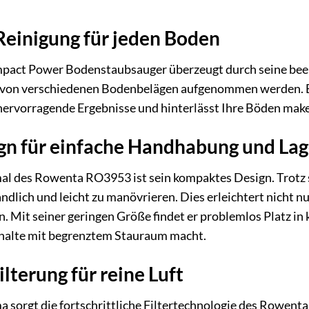
Reinigung für jeden Boden
t Power Bodenstaubsauger überzeugt durch seine beeindr
 von verschiedenen Bodenbelägen aufgenommen werden. Eg
ervorragende Ergebnisse und hinterlässt Ihre Böden make
n für einfache Handhabung und La
l des Rowenta RO3953 ist sein kompaktes Design. Trotz s
ndlich und leicht zu manövrieren. Dies erleichtert nicht
. Mit seiner geringen Größe findet er problemlos Platz in
halte mit begrenztem Stauraum macht.
lterung für reine Luft
 sorgt die fortschrittliche Filtertechnologie des Rowent