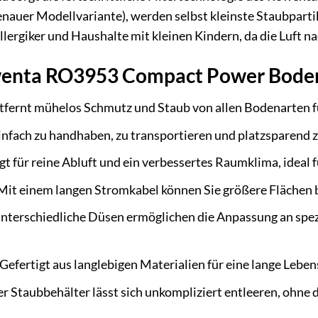
genauer Modellvariante), werden selbst kleinste Staubpartike
llergiker und Haushalte mit kleinen Kindern, da die Luft n
owenta RO3953 Compact Power Bode
tfernt mühelos Schmutz und Staub von allen Bodenarten fü
nfach zu handhaben, zu transportieren und platzsparend z
t für reine Abluft und ein verbessertes Raumklima, ideal fü
Mit einem langen Stromkabel können Sie größere Flächen 
nterschiedliche Düsen ermöglichen die Anpassung an spez
Gefertigt aus langlebigen Materialien für eine lange Leben
r Staubbehälter lässt sich unkompliziert entleeren, ohne