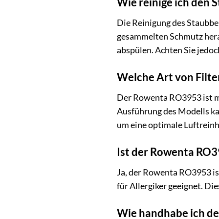
Wie reinige ich den
Die Reinigung des Staubbeh
gesammelten Schmutz herau
abspülen. Achten Sie jedoch
Welche Art von Filt
Der Rowenta RO3953 ist mit
Ausführung des Modells kan
um eine optimale Luftreinh
Ist der Rowenta RO39
Ja, der Rowenta RO3953 ist 
für Allergiker geeignet. Di
Wie handhabe ich de