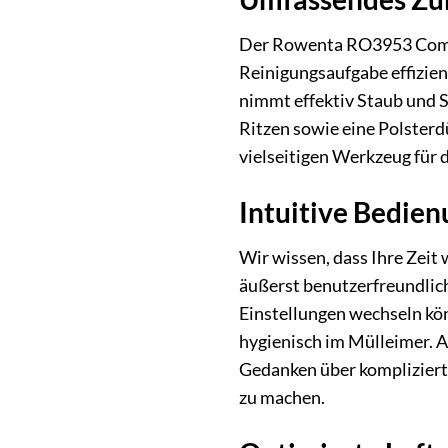
Der Rowenta RO3953 Compac
Reinigungsaufgabe effizien
nimmt effektiv Staub und S
Ritzen sowie eine Polster
vielseitigen Werkzeug für 
Intuitive Bedie
Wir wissen, dass Ihre Zeit
äußerst benutzerfreundlich
Einstellungen wechseln kön
hygienisch im Mülleimer. Au
Gedanken über komplizierte
zu machen.