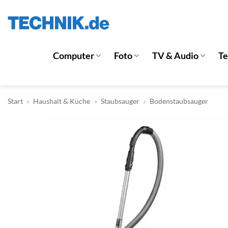
Zum
Inhalt
springen
Computer
Foto
TV & Audio
T
Start
»
Haushalt & Küche
»
Staubsauger
»
Bodenstaubsauger