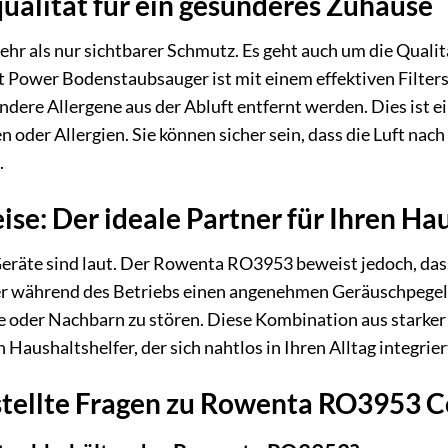
ualität für ein gesünderes Zuhause
hr als nur sichtbarer Schmutz. Es geht auch um die Qualitä
wer Bodenstaubsauger ist mit einem effektiven Filtersys
andere Allergene aus der Abluft entfernt werden. Dies ist 
der Allergien. Sie können sicher sein, dass die Luft nach 
.
ise: Der ideale Partner für Ihren Ha
eräte sind laut. Der Rowenta RO3953 beweist jedoch, das
 er während des Betriebs einen angenehmen Geräuschpegel
lie oder Nachbarn zu stören. Diese Kombination aus stark
aushaltshelfer, der sich nahtlos in Ihren Alltag integrier
stellte Fragen zu Rowenta RO3953