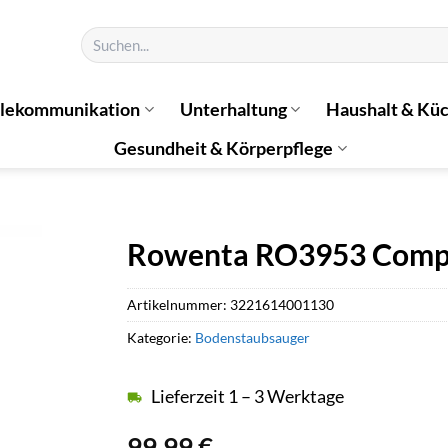
Suchen
nach:
elekommunikation
Unterhaltung
Haushalt & Kü
Gesundheit & Körperpflege
Rowenta RO3953 Compa
Artikelnummer:
3221614001130
Kategorie:
Bodenstaubsauger
Lieferzeit 1 – 3 Werktage
99,99
€