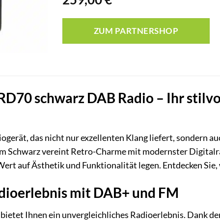
ZUM PARTNERSHOP
RD70 schwarz DAB Radio – Ihr stilvol
ogerät, das nicht nur exzellenten Klang liefert, sondern a
m Schwarz vereint Retro-Charme mit modernster Digitalrad
ert auf Ästhetik und Funktionalität legen. Entdecken Sie, 
dioerlebnis mit DAB+ und FM
ietet Ihnen ein unvergleichliches Radioerlebnis. Dank d