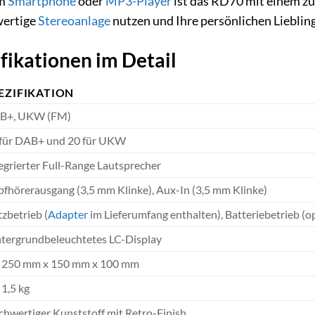
em
Smartphone
oder
MP3-Player
ist das RD70 mit einem zu
wertige
Stereoanlage
nutzen und Ihre persönlichen Lieblin
fikationen im Detail
EZIFIKATION
B+, UKW (FM)
 für DAB+ und 20 für UKW
egrierter Full-Range Lautsprecher
fhörerausgang (3,5 mm Klinke), Aux-In (3,5 mm Klinke)
zbetrieb (
Adapter
im Lieferumfang enthalten), Batteriebetrieb (op
tergrundbeleuchtetes LC-Display
. 250 mm x 150 mm x 100 mm
 1,5 kg
hwertiger Kunststoff mit Retro-Finish