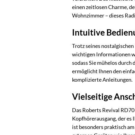
einen zeitlosen Charme, d
Wohnzimmer – dieses Radio 
Intuitive Bedie
Trotz seines nostalgischen
wichtigen Informationen wi
sodass Sie mühelos durch d
ermöglicht Ihnen den einfa
komplizierte Anleitungen.
Vielseitige Ansc
Das Roberts Revival RD70 b
Kopfhörerausgang, der es I
ist besonders praktisch a