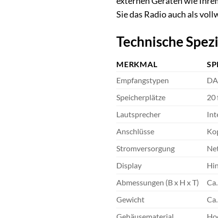
externen Geräten wie Ihr
Sie das Radio auch als voll
Technische Spezi
MERKMAL
SP
Empfangstypen
DA
Speicherplätze
20
Lautsprecher
Int
Anschlüsse
Kop
Stromversorgung
Net
Display
Hin
Abmessungen (B x H x T)
Ca
Gewicht
Ca.
Gehäusematerial
Hoc