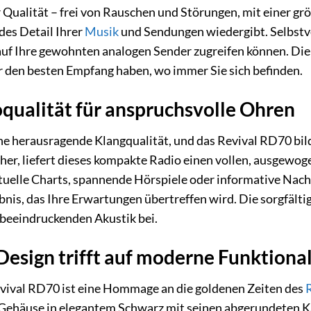
r Qualität – frei von Rauschen und Störungen, mit einer grö
edes Detail Ihrer
Musik
und Sendungen wiedergibt. Selbstv
 auf Ihre gewohnten analogen Sender zugreifen können. D
mer den besten Empfang haben, wo immer Sie sich befinden.
qualität für anspruchsvolle Ohren
ine herausragende Klangqualität, und das Revival RD70 bi
her, liefert dieses kompakte Radio einen vollen, ausgewo
aktuelle Charts, spannende Hörspiele oder informative N
bnis, das Ihre Erwartungen übertreffen wird. Die sorgfä
 beeindruckenden Akustik bei.
-Design trifft auf moderne Funktional
vival RD70 ist eine Hommage an die goldenen Zeiten des
e Gehäuse in elegantem Schwarz mit seinen abgerundeten 