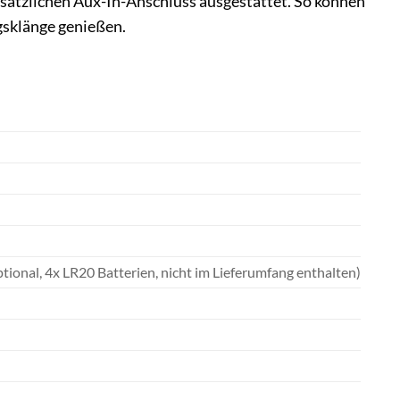
sätzlichen Aux-In-Anschluss ausgestattet. So können
gsklänge genießen.
tional, 4x LR20 Batterien, nicht im Lieferumfang enthalten)