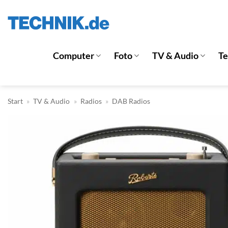
Zum
Inhalt
springen
Computer
Foto
TV & Audio
T
Start
»
TV & Audio
»
Radios
»
DAB Radios