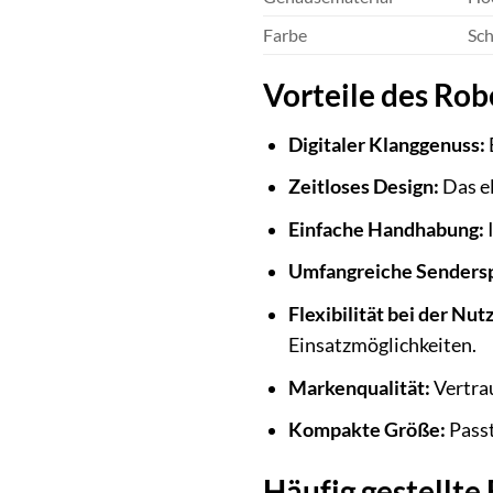
Farbe
Sc
Vorteile des Rob
Digitaler Klanggenuss:
Zeitloses Design:
Das el
Einfache Handhabung:
I
Umfangreiche Sendersp
Flexibilität bei der Nut
Einsatzmöglichkeiten.
Markenqualität:
Vertrau
Kompakte Größe:
Passt
Häufig gestellt