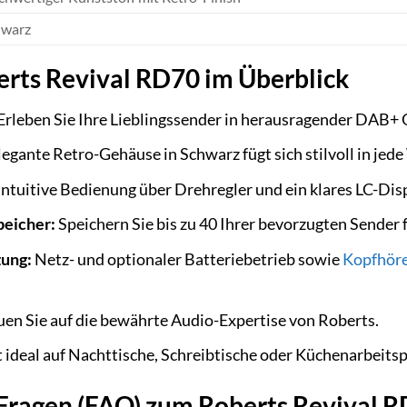
hwarz
erts Revival RD70 im Überblick
Erleben Sie Ihre Lieblingssender in herausragender DAB+ Q
egante Retro-Gehäuse in Schwarz fügt sich stilvoll in je
ntuitive Bedienung über Drehregler und ein klares LC-Disp
eicher:
Speichern Sie bis zu 40 Ihrer bevorzugten Sender f
zung:
Netz- und optionaler Batteriebetrieb sowie
Kopfhör
en Sie auf die bewährte Audio-Expertise von Roberts.
 ideal auf Nachttische, Schreibtische oder Küchenarbeitsp
e Fragen (FAQ) zum Roberts Revival