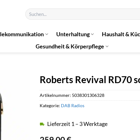
Suchen
nach:
elekommunikation
Unterhaltung
Haushalt & Kü
Gesundheit & Körperpflege
Roberts Revival RD70 
Artikelnummer:
5038301306328
Kategorie:
DAB Radios
Lieferzeit 1 – 3 Werktage
259,00
€