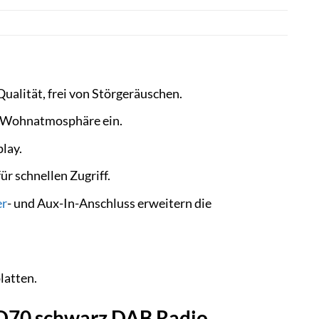
ualität, frei von Störgeräuschen.
de Wohnatmosphäre ein.
lay.
ür schnellen Zugriff.
er
- und Aux-In-Anschluss erweitern die
latten.
 RD70 schwarz DAB Radio