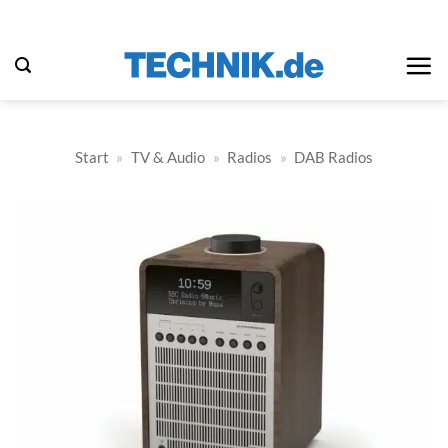
Zum
Inhalt
springen
Start
»
TV & Audio
»
Radios
»
DAB Radios