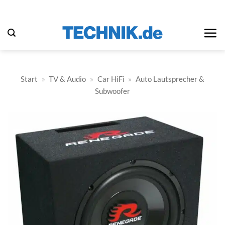
Zum
Inhalt
springen
Start
»
TV & Audio
»
Car HiFi
»
Auto Lautsprecher &
Subwoofer