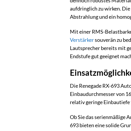
dennoch robustes Material,
aufdringlich zu wirken. Di
Abstrahlung und ein homo
Mit einer RMS-Belastbarkei
Verstärker
souverän zu bed
Lautsprecher bereits mit ge
Endstufe gut geeignet mach
Einsatzmöglichke
Die Renegade RX-693 Auto L
Einbaudurchmesser von 16,5
relativ geringe Einbautiefe
Ob Sie das serienmäßige Au
693 bieten eine solide Gru