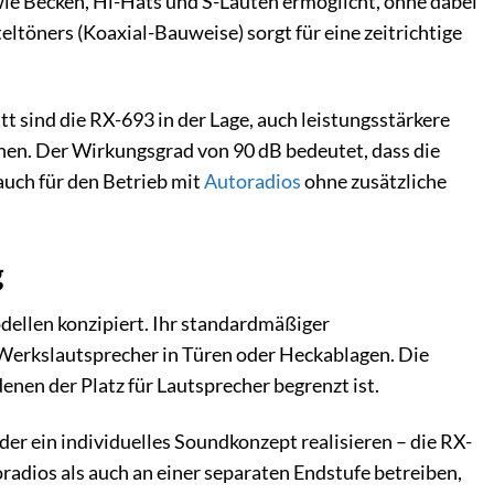
wie Becken, Hi-Hats und S-Lauten ermöglicht, ohne dabei
ltöners (Koaxial-Bauweise) sorgt für eine zeitrichtige
 sind die RX-693 in der Lage, auch leistungsstärkere
en. Der Wirkungsgrad von 90 dB bedeutet, dass die
auch für den Betrieb mit
Autoradios
ohne zusätzliche
g
dellen konzipiert. Ihr standardmäßiger
e Werkslautsprecher in Türen oder Heckablagen. Die
denen der Platz für Lautsprecher begrenzt ist.
r ein individuelles Soundkonzept realisieren – die RX-
radios als auch an einer separaten Endstufe betreiben,