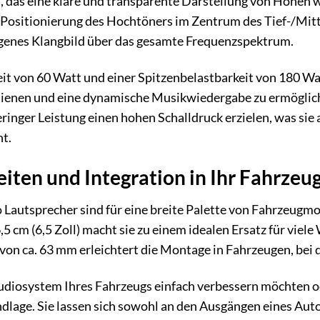
 das eine klare und transparente Darstellung von Höhen 
e Positionierung des Hochtöners im Zentrum des Tief-/Mitte
genes Klangbild über das gesamte Frequenzspektrum.
t von 60 Watt und einer Spitzenbelastbarkeit von 180 Watt
ienen und eine dynamische Musikwiedergabe zu ermöglich
ringer Leistung einen hohen Schalldruck erzielen, was sie 
t.
iten und Integration in Ihr Fahrzeu
autsprecher sind für eine breite Palette von Fahrzeugmo
 cm (6,5 Zoll) macht sie zu einem idealen Ersatz für viel
 von ca. 63 mm erleichtert die Montage in Fahrzeugen, bei 
diosystem Ihres Fahrzeugs einfach verbessern möchten ode
ndlage. Sie lassen sich sowohl an den Ausgängen eines Auto