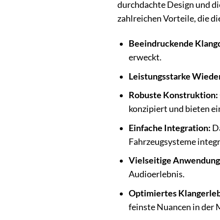
durchdachte Design und die
zahlreichen Vorteile, die 
Beeindruckende Klangq
erweckt.
Leistungsstarke Wiede
Robuste Konstruktion:
konzipiert und bieten e
Einfache Integration:
Da
Fahrzeugsysteme integr
Vielseitige Anwendung
Audioerlebnis.
Optimiertes Klangerleb
feinste Nuancen in der 