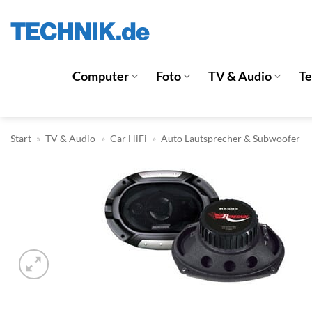
Zum
Inhalt
springen
Computer
Foto
TV & Audio
T
Start
»
TV & Audio
»
Car HiFi
»
Auto Lautsprecher & Subwoofer