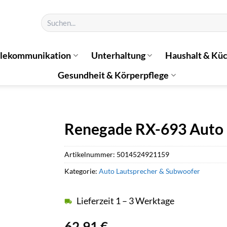
Suchen
nach:
elekommunikation
Unterhaltung
Haushalt & Kü
Gesundheit & Körperpflege
Renegade RX-693 Auto 
Artikelnummer:
5014524921159
Kategorie:
Auto Lautsprecher & Subwoofer
Lieferzeit 1 – 3 Werktage
62,91
€