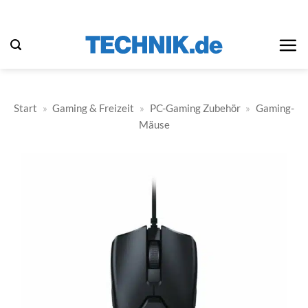
Zum
Inhalt
springen
Start
»
Gaming & Freizeit
»
PC-Gaming Zubehör
»
Gaming-
Mäuse