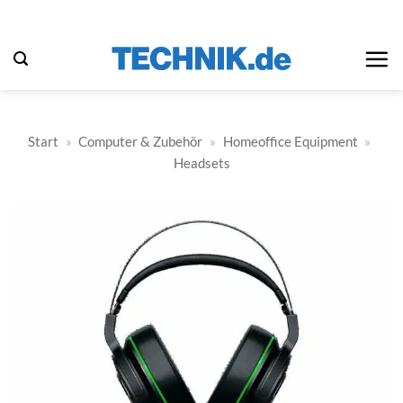
Zum
Inhalt
springen
Start
»
Computer & Zubehör
»
Homeoffice Equipment
»
Headsets