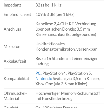
Impedanz
32 Ω bei 1 kHz
Empfindlichkeit
109 ± 3 dB (bei 1 kHz)
Kabellose 2,4 GHz RF-Verbindung
Anschluss
über optischen Dongle; 3,5 mm
Klinkenanschluss (kabelgebunden)
Unidirektionales
Mikrofon
Kondensatormikrofon, versenkbar
Bis zu 16 Stunden mit einer einzigen
Akkulaufzeit
Ladung
PC
, PlayStation 4, PlayStation 5,
Kompatibilität
Nintendo
Switch (via 3,5 mm Klinke),
Xbox One (via 3,5 mm Klinke)
Ohrmuschel-
Hochwertiger Memory-Schaumstoff
Material
mit Kunstlederbezug
Gewicht
Ca. 400g (ohne Dongle)