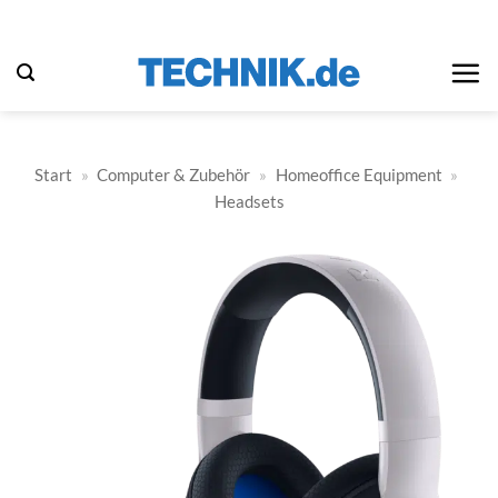
Zum
Inhalt
springen
Start
»
Computer & Zubehör
»
Homeoffice Equipment
»
Headsets