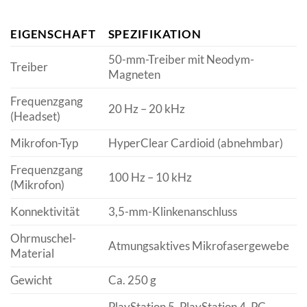
EIGENSCHAFT
SPEZIFIKATION
50-mm-Treiber mit Neodym-
Treiber
Magneten
Frequenzgang
20 Hz – 20 kHz
(Headset)
Mikrofon-Typ
HyperClear Cardioid (abnehmbar)
Frequenzgang
100 Hz – 10 kHz
(Mikrofon)
Konnektivität
3,5-mm-Klinkenanschluss
Ohrmuschel-
Atmungsaktives Mikrofasergewebe
Material
Gewicht
Ca. 250 g
PlayStation 5, PlayStation 4, PC,