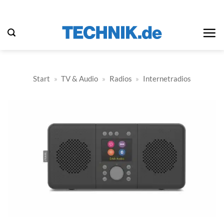
Zum
Inhalt
springen
Start
»
TV & Audio
»
Radios
»
Internetradios