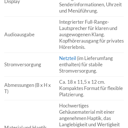
Display
Senderinformationen, Uhrzeit
und Menüführung.
Integrierter Full-Range-
Lautsprecher für klaren und
Audioausgabe
ausgewogenen Klang.
Kopfhörerausgang für privates
Hörerlebnis.
Netzteil
(im Lieferumfang
Stromversorgung
enthalten) für stabile
Stromversorgung.
Ca. 18 x 11,5 x 12 cm.
Abmessungen (B x H x
Kompaktes Format für flexible
T)
Platzierung.
Hochwertiges
Gehäusematerial mit einer
angenehmen Haptik, das
Langlebigkeit und Wertigkeit
Material und Haptik