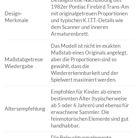
1982er Pontiac Firebird Trans-Am
Design-
mit originalgetreuen Proportionen
Merkmale
und typischen K.I.T.T.-Details wie
dem Scanner und inneren
Armaturenbrett.
Das Modell ist nicht im exakten
Maßstab eines Originals angelegt,
Maßstabgetreue
aber die Proportionen sind so
Wiedergabe
gewählt, dass die
Wiedererkennbarkeit und der
Spielwert maximiert werden.
Empfohlen für Kinder ab einem
bestimmten Alter (typischerweise
ab 5 oder 6 Jahren) und ebenso für
Altersempfehlung
erwachsene Sammler. Die
feinmotorischen Elemente sind gut
handhabbar.
Die Beleuchtungselemente