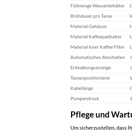
Füllmenge Wasserbehälter
C
Brühdauer pro Tasse
W
Material Gehäuse
H
Material Kaffeepadhalter
L
Material loser Kaffee Filter
L
Automatisches Abschalten
J
Entkalkungsanzeige
J
Tassenpositionierer
V
Kabellänge
C
Pumpendruck
1
Pflege und Wart
Um sicherzustellen, dass I