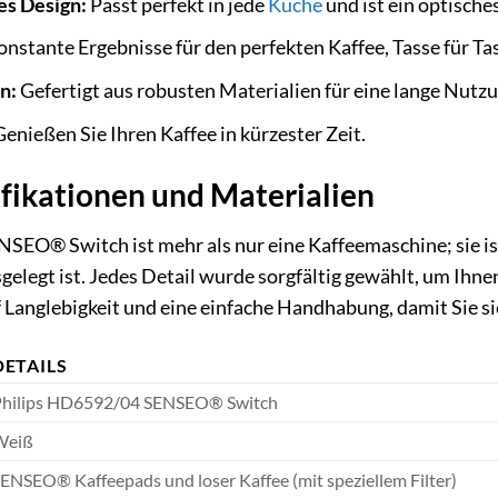
es Design:
Passt perfekt in jede
Küche
und ist ein optische
nstante Ergebnisse für den perfekten Kaffee, Tasse für Ta
n:
Gefertigt aus robusten Materialien für eine lange Nutz
enießen Sie Ihren Kaffee in kürzester Zeit.
fikationen und Materialien
EO® Switch ist mehr als nur eine Kaffeemaschine; sie ist
gelegt ist. Jedes Detail wurde sorgfältig gewählt, um Ihne
 Langlebigkeit und eine einfache Handhabung, damit Sie si
DETAILS
hilips HD6592/04 SENSEO® Switch
Weiß
ENSEO® Kaffeepads und loser Kaffee (mit speziellem Filter)