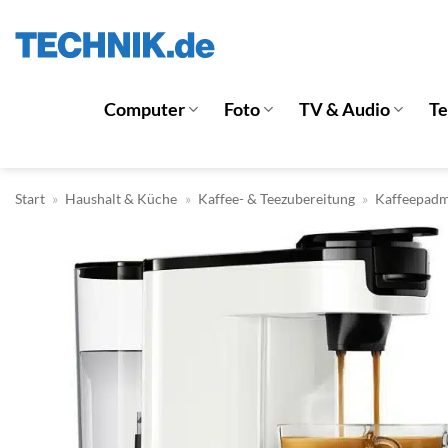
Zum
Inhalt
springen
Computer
Foto
TV & Audio
T
Start
»
Haushalt & Küche
»
Kaffee- & Teezubereitung
»
Kaffeepadm