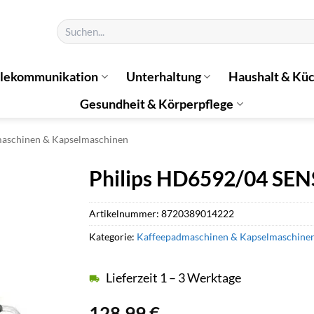
Suchen
nach:
elekommunikation
Unterhaltung
Haushalt & Kü
Gesundheit & Körperpflege
aschinen & Kapselmaschinen
Philips HD6592/04 SE
Artikelnummer:
8720389014222
Kategorie:
Kaffeepadmaschinen & Kapselmaschine
Lieferzeit 1 – 3 Werktage
128,99
€