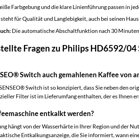
iße Farbgebung und die klare Linienführung passen in j
 steht für Qualität und Langlebigkeit, auch bei seinen Hau
uch:
Die automatische Abschaltfunktion nach 30 Minuten 
stellte Fragen zu Philips HD6592/
ENSEO® Switch auch gemahlenen Kaffee von 
 SENSEO® Switch ist so konzipiert, dass Sie neben den or
eller Filter ist im Lieferumfang enthalten, der es Ihnen e
ffeemaschine entkalkt werden?
kung hängt von der Wasserhärte in Ihrer Region und der 
raktische Entkalkungsanzeige, die Sie informiert, wann ei