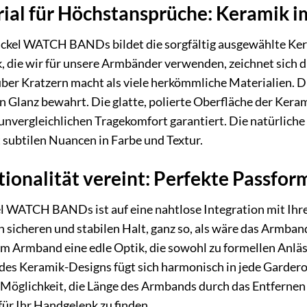
ial für Höchstansprüche: Keramik i
ckel WATCH BANDs bildet die sorgfältig ausgewählte Keram
, die wir für unsere Armbänder verwenden, zeichnet sich d
er Kratzern macht als viele herkömmliche Materialien. D
n Glanz bewahrt. Die glatte, polierte Oberfläche der Kera
unvergleichlichen Tragekomfort garantiert. Die natürlic
subtilen Nuancen in Farbe und Textur.
ionalität vereint: Perfekte Passform
l WATCH BANDs ist auf eine nahtlose Integration mit Ihre
 sicheren und stabilen Halt, ganz so, als wäre das Armband
em Armband eine edle Optik, die sowohl zu formellen Anläss
 des Keramik-Designs fügt sich harmonisch in jede Garderob
e Möglichkeit, die Länge des Armbands durch das Entferne
für Ihr Handgelenk zu finden.