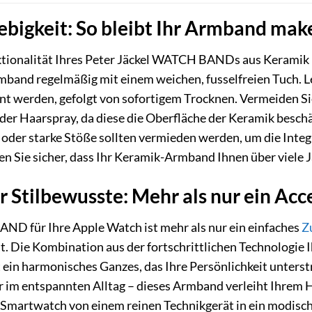
ebigkeit: So bleibt Ihr Armband mak
ionalität Ihres Peter Jäckel WATCH BANDs aus Keramik la
rmband regelmäßig mit einem weichen, fusselfreien Tuch.
rnt werden, gefolgt von sofortigem Trocknen. Vermeiden S
der Haarspray, da diese die Oberfläche der Keramik besch
er starke Stöße sollten vermieden werden, um die Integri
n Sie sicher, dass Ihr Keramik-Armband Ihnen über viele 
r Stilbewusste: Mehr als nur ein Acc
ND für Ihre Apple Watch ist mehr als nur ein einfaches
Z
t. Die Kombination aus der fortschrittlichen Technologie 
ein harmonisches Ganzes, das Ihre Persönlichkeit unterst
im entspannten Alltag – dieses Armband verleiht Ihrem Ha
re Smartwatch von einem reinen Technikgerät in ein modis