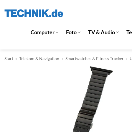
Zum
Inhalt
springen
Computer
Foto
TV & Audio
T
Start
»
Telekom & Navigation
»
Smartwatches & Fitness Tracker
»