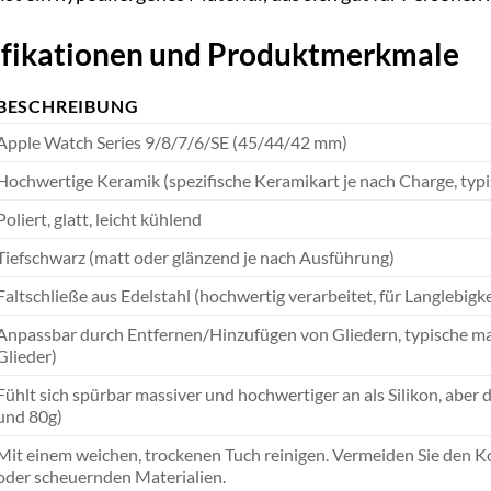
ifikationen und Produktmerkmale
BESCHREIBUNG
Apple Watch Series 9/8/7/6/SE (45/44/42 mm)
Hochwertige Keramik (spezifische Keramikart je nach Charge, typ
Poliert, glatt, leicht kühlend
Tiefschwarz (matt oder glänzend je nach Ausführung)
Faltschließe aus Edelstahl (hochwertig verarbeitet, für Langlebigke
Anpassbar durch Entfernen/Hinzufügen von Gliedern, typische ma
Glieder)
Fühlt sich spürbar massiver und hochwertiger an als Silikon, abe
und 80g)
Mit einem weichen, trockenen Tuch reinigen. Vermeiden Sie den K
oder scheuernden Materialien.