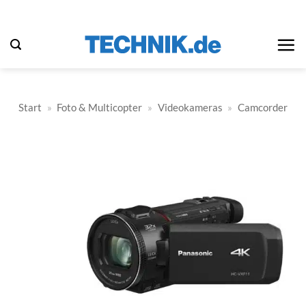
Zum
Inhalt
springen
Start
»
Foto & Multicopter
»
Videokameras
»
Camcorder