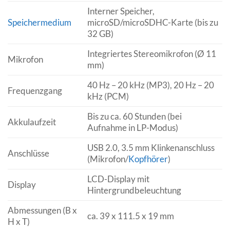
Interner Speicher,
Speichermedium
microSD/microSDHC-Karte (bis zu
32 GB)
Integriertes Stereomikrofon (Ø 11
Mikrofon
mm)
40 Hz – 20 kHz (MP3), 20 Hz – 20
Frequenzgang
kHz (PCM)
Bis zu ca. 60 Stunden (bei
Akkulaufzeit
Aufnahme in LP-Modus)
USB 2.0, 3.5 mm Klinkenanschluss
Anschlüsse
(Mikrofon/
Kopfhörer
)
LCD-Display mit
Display
Hintergrundbeleuchtung
Abmessungen (B x
ca. 39 x 111.5 x 19 mm
H x T)