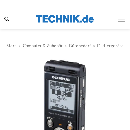
Zum
Inhalt
springen
Start
»
Computer & Zubehör
»
Bürobedarf
»
Diktiergeräte