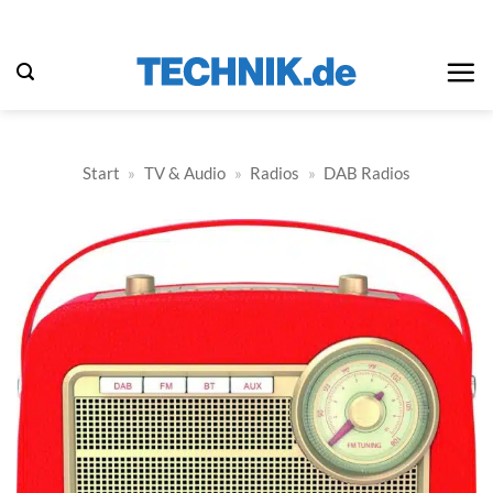
Zum
Inhalt
springen
Start
»
TV & Audio
»
Radios
»
DAB Radios