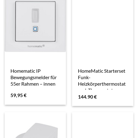
Homematic IP
HomeMatic Starterset
Bewegungsmelder für
Funk-
55er Rahmen – innen
Heizkörperthermostat
und, Thermostat,
59,95
€
144.90
€
Weiss