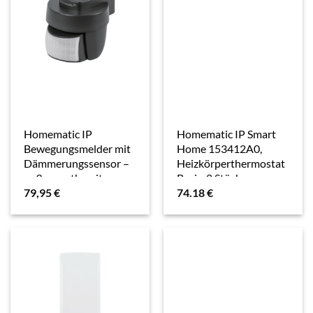
Homematic IP
Homematic IP Smart
Bewegungsmelder mit
Home 153412A0,
Dämmerungssensor –
Heizkörperthermostat
außen, anthrazit
Basic, 2 Stück,
79,95
€
74.18
€
Thermostat, Weiss