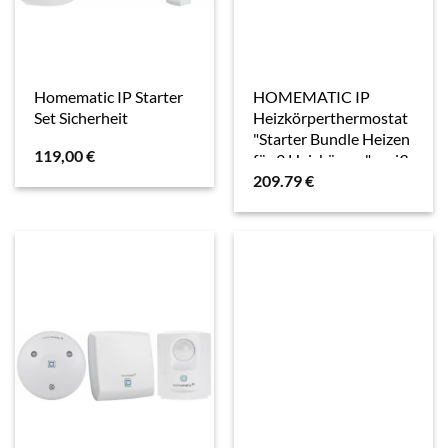
Homematic IP Starter
HOMEMATIC IP
Set Sicherheit
Heizkörperthermostat
"Starter Bundle Heizen
119,00
€
für 3 Heizkörper", weiß,
209.79
€
B:31cm H:12cm
T:37cm,
Heizkörperthermostate