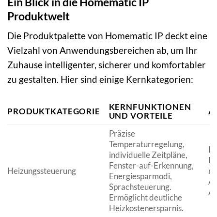
Ein Blick in die Homematic IP
Produktwelt
Die Produktpalette von Homematic IP deckt eine
Vielzahl von Anwendungsbereichen ab, um Ihr
Zuhause intelligenter, sicherer und komfortabler
zu gestalten. Hier sind einige Kernkategorien:
KERNFUNKTIONEN
PRODUKTKATEGORIE
A
UND VORTEILE
Präzise
Temperaturregelung,
In
individuelle Zeitpläne,
Ra
Fenster-auf-Erkennung,
Heizungssteuerung
na
Energiesparmodi,
An
Sprachsteuerung.
Ab
Ermöglicht deutliche
Heizkostenersparnis.