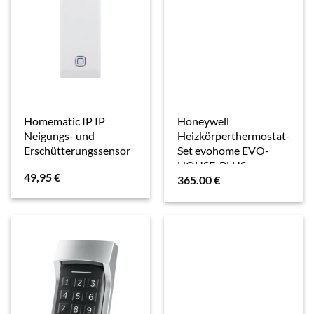
Homematic IP IP
Honeywell
Neigungs- und
Heizkörperthermostat-
Erschütterungssensor
Set evohome EVO-
HOUSE-PLUS,
49,95
€
365.00
€
Thermostat, Weiss