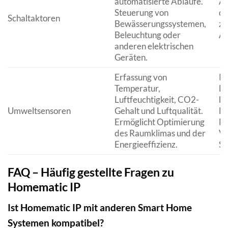
automatisierte Abläufe.
Au
Steuerung von
de
Schaltaktoren
Bewässerungssystemen,
ze
Beleuchtung oder
Au
anderen elektrischen
Geräten.
Erfassung von
Re
Temperatur,
Lü
Luftfeuchtigkeit, CO2-
ba
Umweltsensoren
Gehalt und Luftqualität.
Er
Ermöglicht Optimierung
Lu
des Raumklimas und der
Ve
Energieeffizienz.
Sc
FAQ – Häufig gestellte Fragen zu
Homematic IP
Ist Homematic IP mit anderen Smart Home
Systemen kompatibel?