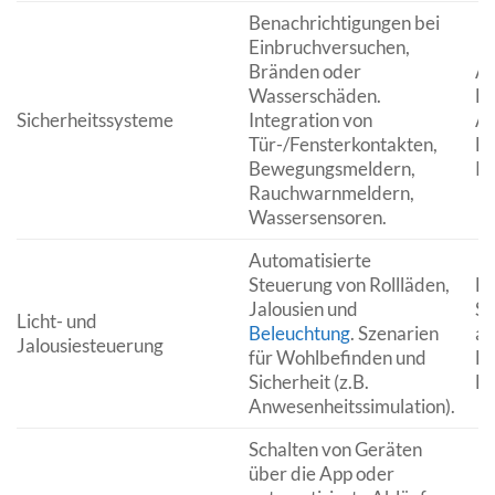
Benachrichtigungen bei
Einbruchversuchen,
Bränden oder
Al
Wasserschäden.
Fe
Sicherheitssysteme
Integration von
Ab
Tür-/Fensterkontakten,
Be
Bewegungsmeldern,
Ra
Rauchwarnmeldern,
Wassersensoren.
Automatisierte
Steuerung von Rollläden,
Be
Jalousien und
So
Licht- und
Beleuchtung
. Szenarien
au
Jalousiesteuerung
für Wohlbefinden und
Ei
Sicherheit (z.B.
D
Anwesenheitssimulation).
Schalten von Geräten
über die App oder