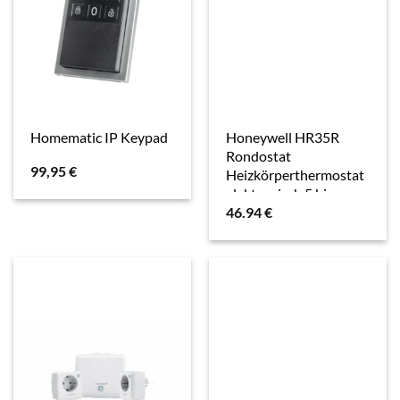
Honeywell HR35R
Homematic IP Keypad
Rondostat
99,95
€
Heizkörperthermostat
elektronisch 5 bis
46.94
€
30°C, Thermostat,
Weiss