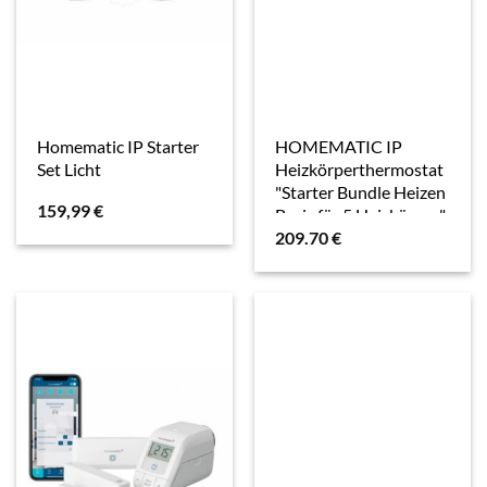
Homematic IP Starter
HOMEMATIC IP
Set Licht
Heizkörperthermostat
"Starter Bundle Heizen
159,99
€
Basic für 5 Heizkörper",
209.70
€
weiß, B:31cm H:12cm
T:37cm,
Heizkörperthermostate