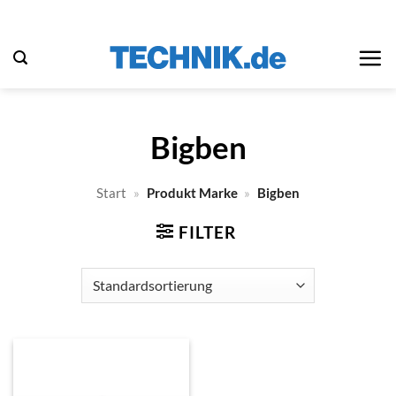
Zum
Inhalt
springen
Bigben
Start
»
Produkt Marke
»
Bigben
FILTER