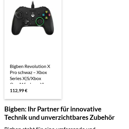
Bigben Revolution X
Pro schwaz – Xbox
Series X|S/Xbox
One/Windows Xbox
112,99
€
Controller
Bigben: Ihr Partner für innovative
Technik und unverzichtbares Zubehör