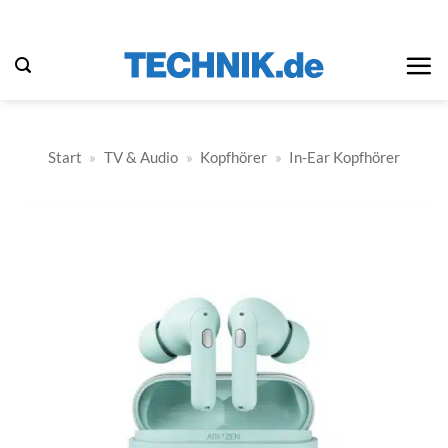
Zum
Inhalt
springen
Start
»
TV & Audio
»
Kopfhörer
»
In-Ear Kopfhörer