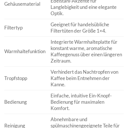
Edelstahl-Akzente für
Gehäusematerial
Langlebigkeit und eine elegante
Optik.
Geeignet für handelsübliche
Filtertyp
Filtertüten der Größe 1×4.
Integrierte Warmhalteplatte für
konstant warme, aromatische
Warmhaltefunktion
Kaffeegenuss über einen längeren
Zeitraum.
Verhindert das Nachtropfen von
Tropfstopp
Kaffee beim Entnehmen der
Kanne.
Einfache, intuitive Ein-Knopf-
Bedienung
Bedienung für maximalen
Komfort.
Abnehmbare und
Reinigung
spülmaschinengeeignete Teile für