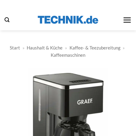
Zum
Inhalt
springen
Start
»
Haushalt & Küche
»
Kaffee- & Teezubereitung
»
Kaffeemaschinen