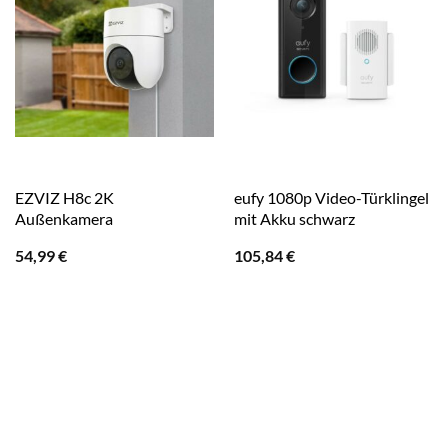
EZVIZ H8c 2K
eufy 1080p Video-Türklingel
Außenkamera
mit Akku schwarz
54,99
€
105,84
€