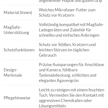
angenehmer Haptik und gutem Grip
Weiches Mikrofaser-Futter zum
Material (Innen)
Schutz vor Kratzern
Vollständig kompatibel mit MagSafe-
MagSafe-
Ladegeräten und Zubehör für
Unterstützung
schnelles und einfaches Anbringen
Schutz vor Stößen, Kratzern und
Schutzfunktionen
leichten Stürzen im täglichen
Gebrauch
Präzise Aussparungen für Anschlüsse
Design-
und Kamera, fühlbare
Merkmale
Tastenabdeckung, schlichtes und
elegantes Agavengrün
Leicht zu reinigen mit einem feuchten
Tuch. Vermeiden Sie den Kontakt mit
Pflegehinweise
aggressiven Chemikalien oder
Lösungsmitteln.